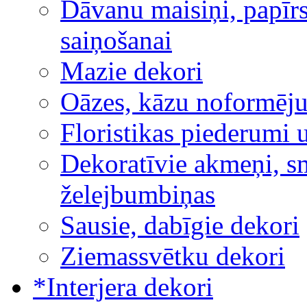
Dāvanu maisiņi, papīrs
saiņošanai
Mazie dekori
Oāzes, kāzu noformēj
Floristikas piederumi 
Dekoratīvie akmeņi, sm
želejbumbiņas
Sausie, dabīgie dekori
Ziemassvētku dekori
*Interjera dekori