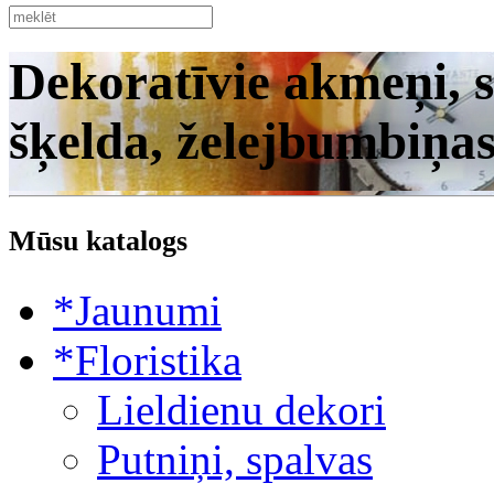
Dekoratīvie akmeņi, s
šķelda, želejbumbiņa
Mūsu katalogs
*Jaunumi
*Floristika
Lieldienu dekori
Putniņi, spalvas