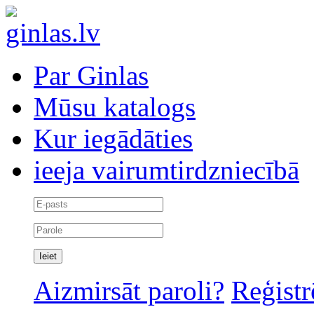
Par Ginlas
Mūsu katalogs
Kur iegādāties
ieeja vairumtirdzniecībā
Aizmirsāt paroli?
Reģistr