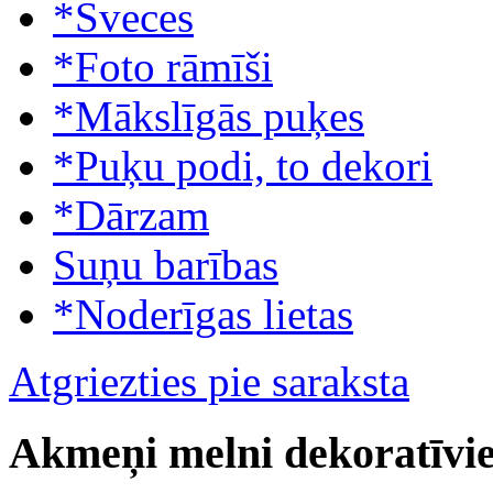
*Sveces
*Foto rāmīši
*Mākslīgās puķes
*Puķu podi, to dekori
*Dārzam
Suņu barības
*Noderīgas lietas
Atgriezties pie saraksta
Akmeņi melni dekoratīv