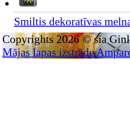
Smiltis dekoratīvas mel
Copyrights 2026 © sia Ginl
Mājas lapas izstrāde Ampar