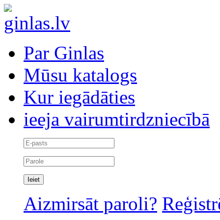
Par Ginlas
Mūsu katalogs
Kur iegādāties
ieeja vairumtirdzniecībā
Aizmirsāt paroli?
Reģistr