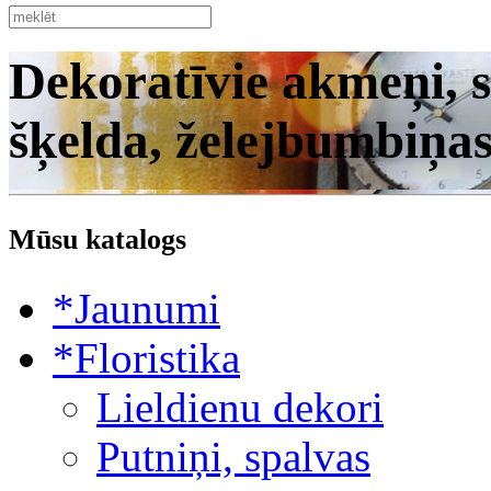
Dekoratīvie akmeņi, s
šķelda, želejbumbiņa
Mūsu katalogs
*Jaunumi
*Floristika
Lieldienu dekori
Putniņi, spalvas