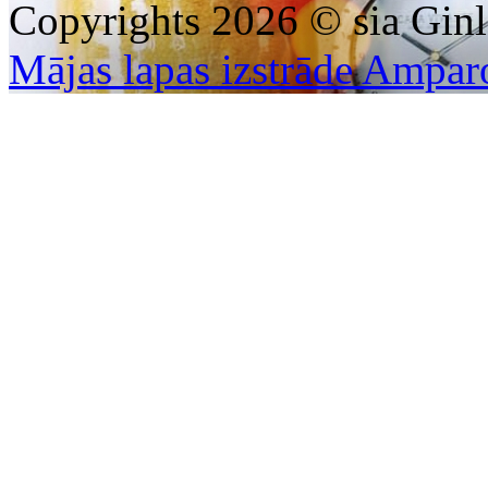
Copyrights 2026 © sia Ginl
Mājas lapas izstrāde Ampar