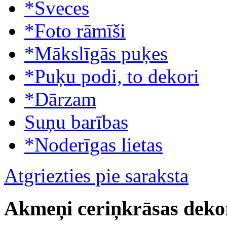
*Sveces
*Foto rāmīši
*Mākslīgās puķes
*Puķu podi, to dekori
*Dārzam
Suņu barības
*Noderīgas lietas
Atgriezties pie saraksta
Akmeņi ceriņkrāsas deko