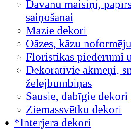
Dāvanu maisiņi, papīrs
saiņošanai
Mazie dekori
Oāzes, kāzu noformēj
Floristikas piederumi 
Dekoratīvie akmeņi, sm
želejbumbiņas
Sausie, dabīgie dekori
Ziemassvētku dekori
*Interjera dekori