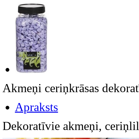
Akmeņi ceriņkrāsas dekor
Apraksts
Dekoratīvie akmeņi, ceriņli