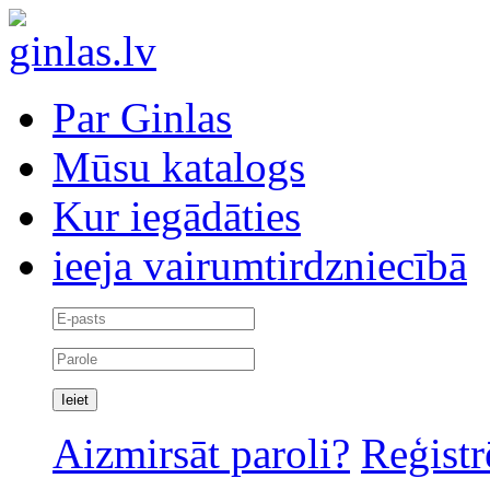
Par Ginlas
Mūsu katalogs
Kur iegādāties
ieeja vairumtirdzniecībā
Aizmirsāt paroli?
Reģistr