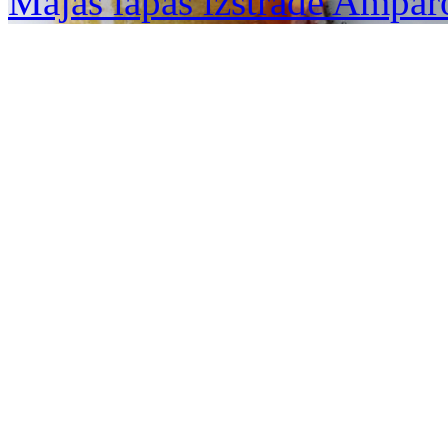
Mājas lapas izstrāde Ampar