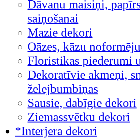
Dāvanu maisiņi, papīrs
saiņošanai
Mazie dekori
Oāzes, kāzu noformēj
Floristikas piederumi 
Dekoratīvie akmeņi, sm
želejbumbiņas
Sausie, dabīgie dekori
Ziemassvētku dekori
*Interjera dekori