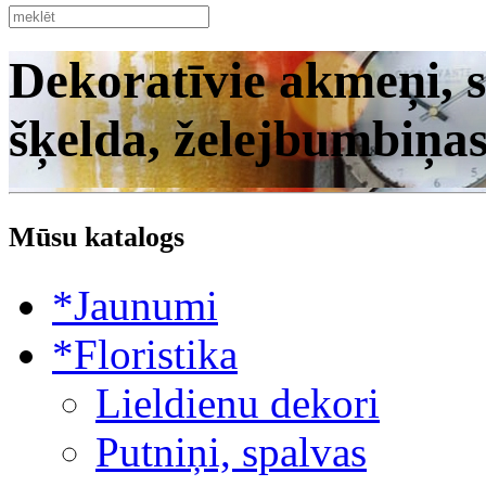
Dekoratīvie akmeņi, s
šķelda, želejbumbiņa
Mūsu katalogs
*Jaunumi
*Floristika
Lieldienu dekori
Putniņi, spalvas