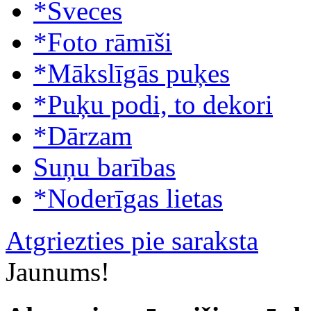
*Sveces
*Foto rāmīši
*Mākslīgās puķes
*Puķu podi, to dekori
*Dārzam
Suņu barības
*Noderīgas lietas
Atgriezties pie saraksta
Jaunums!