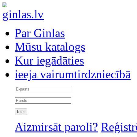
Par Ginlas
Mūsu katalogs
Kur iegādāties
ieeja vairumtirdzniecībā
Aizmirsāt paroli?
Reģistr