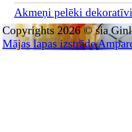
Akmeņi pelēki dekoratīv
Copyrights 2026 © sia Ginl
Mājas lapas izstrāde Ampar