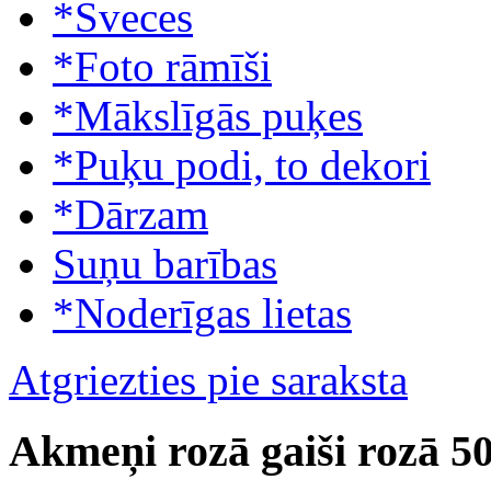
*Sveces
*Foto rāmīši
*Mākslīgās puķes
*Puķu podi, to dekori
*Dārzam
Suņu barības
*Noderīgas lietas
Atgriezties pie saraksta
Akmeņi rozā gaiši rozā 5