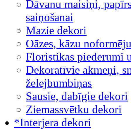
Dāvanu maisiņi, papīrs
saiņošanai
Mazie dekori
Oāzes, kāzu noformēj
Floristikas piederumi 
Dekoratīvie akmeņi, sm
želejbumbiņas
Sausie, dabīgie dekori
Ziemassvētku dekori
*Interjera dekori