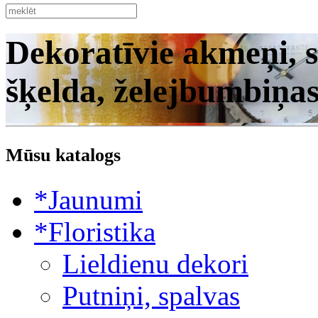
Dekoratīvie akmeņi, s
šķelda, želejbumbiņa
Mūsu katalogs
*Jaunumi
*Floristika
Lieldienu dekori
Putniņi, spalvas