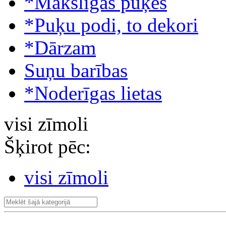
*Mākslīgās puķes
*Puķu podi, to dekori
*Dārzam
Suņu barības
*Noderīgas lietas
visi zīmoli
Šķirot pēc:
visi zīmoli