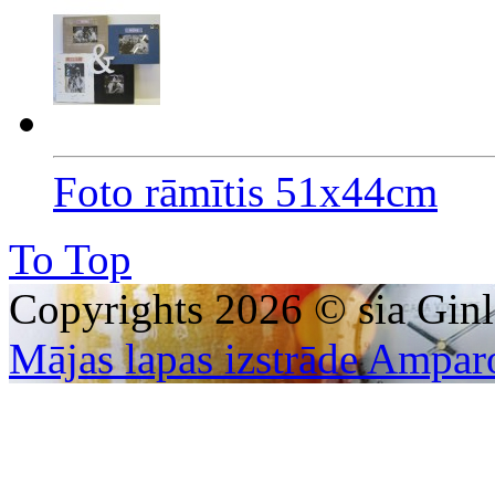
Foto rāmītis 51x44cm
To Top
Copyrights 2026 © sia Ginl
Mājas lapas izstrāde Ampar