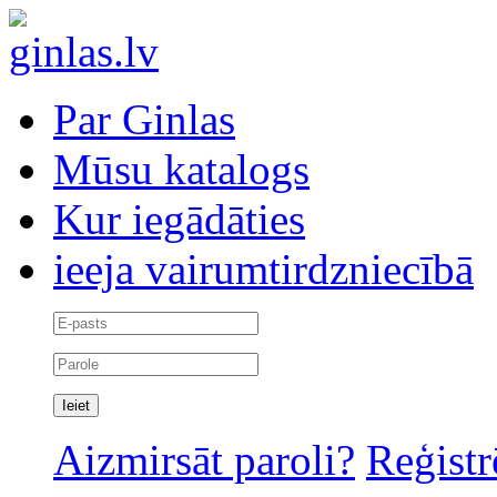
Par Ginlas
Mūsu katalogs
Kur iegādāties
ieeja vairumtirdzniecībā
Aizmirsāt paroli?
Reģistr