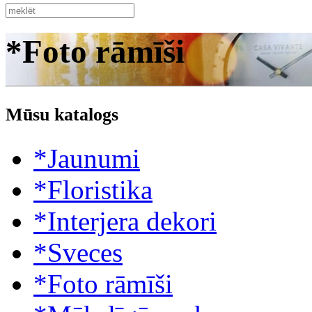
*Foto rāmīši
Mūsu katalogs
*Jaunumi
*Floristika
*Interjera dekori
*Sveces
*Foto rāmīši