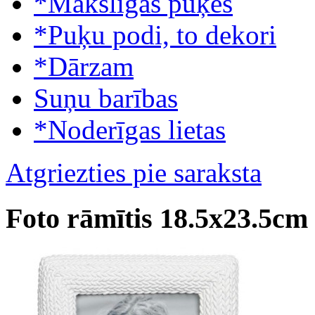
*Mākslīgās puķes
*Puķu podi, to dekori
*Dārzam
Suņu barības
*Noderīgas lietas
Atgriezties pie saraksta
Foto rāmītis 18.5x23.5cm 