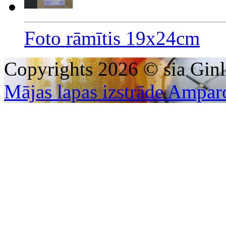
Foto rāmītis 19x24cm
Copyrights 2026 © sia Ginl
Mājas lapas izstrāde Ampar