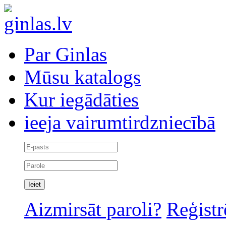
Par Ginlas
Mūsu katalogs
Kur iegādāties
ieeja vairumtirdzniecībā
Aizmirsāt paroli?
Reģistr