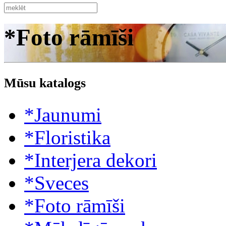
*Foto rāmīši
Mūsu katalogs
*Jaunumi
*Floristika
*Interjera dekori
*Sveces
*Foto rāmīši