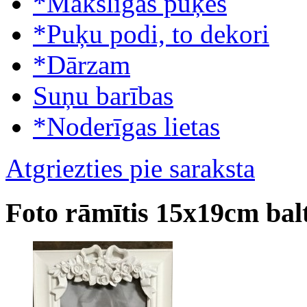
*Mākslīgās puķes
*Puķu podi, to dekori
*Dārzam
Suņu barības
*Noderīgas lietas
Atgriezties pie saraksta
Foto rāmītis 15x19cm balt