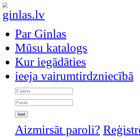
Par Ginlas
Mūsu katalogs
Kur iegādāties
ieeja vairumtirdzniecībā
Aizmirsāt paroli?
Reģistr