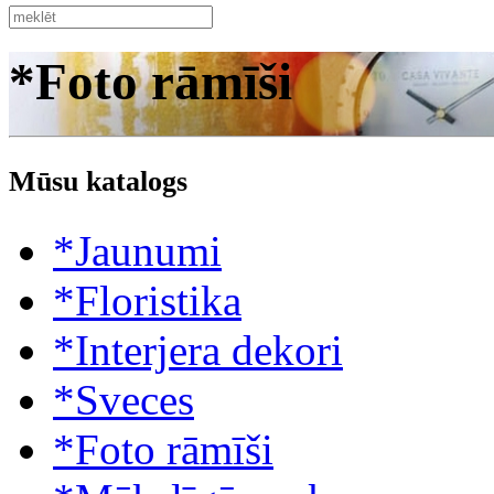
*Foto rāmīši
Mūsu katalogs
*Jaunumi
*Floristika
*Interjera dekori
*Sveces
*Foto rāmīši