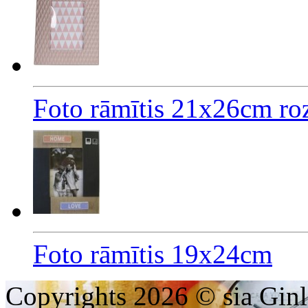
Foto rāmītis 21x26cm ro
Foto rāmītis 19x24cm
Copyrights 2026 © sia Ginl