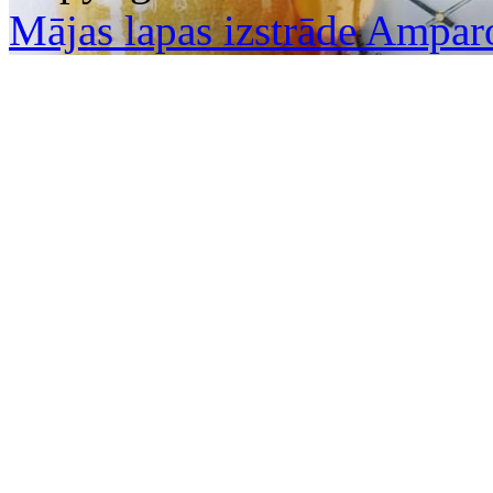
Mājas lapas izstrāde Ampar