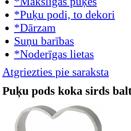
*Mākslīgās puķes
*Puķu podi, to dekori
*Dārzam
Suņu barības
*Noderīgas lietas
Atgriezties pie saraksta
Puķu pods koka sirds bal