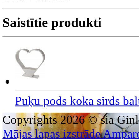
Saistītie produkti
Puķu pods koka sirds ba
Copyrights 2026 © sia Ginl
Mājas lapas izstrāde Ampar