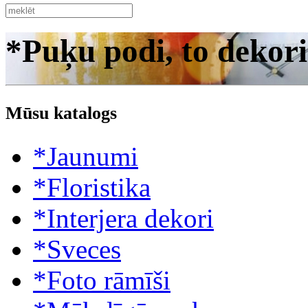
*Puķu podi, to dekori
Mūsu katalogs
*Jaunumi
*Floristika
*Interjera dekori
*Sveces
*Foto rāmīši