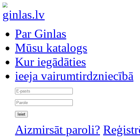
Par Ginlas
Mūsu katalogs
Kur iegādāties
ieeja vairumtirdzniecībā
Aizmirsāt paroli?
Reģistr