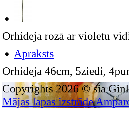
Orhideja rozā ar violetu 
Apraksts
Orhideja 46cm, 5ziedi, 4pu
Copyrights 2026 © sia Ginl
Mājas lapas izstrāde Ampar