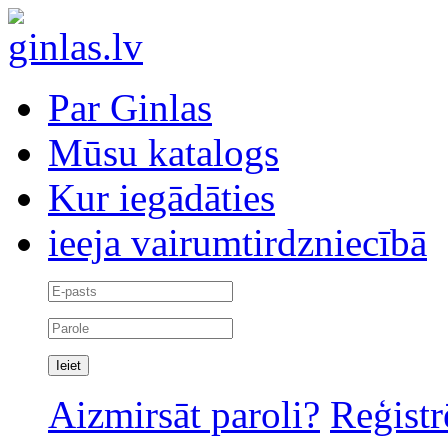
Par Ginlas
Mūsu katalogs
Kur iegādāties
ieeja vairumtirdzniecībā
Aizmirsāt paroli?
Reģistr