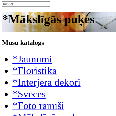
*Mākslīgās puķes
Mūsu katalogs
*Jaunumi
*Floristika
*Interjera dekori
*Sveces
*Foto rāmīši