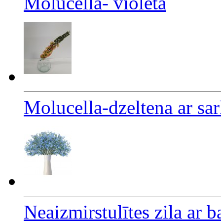
Molucella- violeta
Molucella-dzeltena ar s
Neaizmirstulītes zila ar b