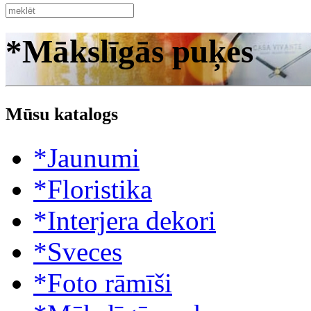
*Mākslīgās puķes
Mūsu katalogs
*Jaunumi
*Floristika
*Interjera dekori
*Sveces
*Foto rāmīši