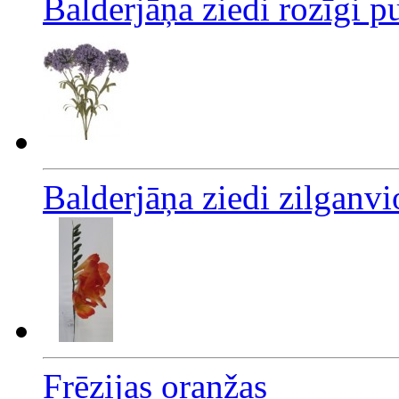
Balderjāņa ziedi rozīgi 
Balderjāņa ziedi zilganvi
Frēzijas oranžas