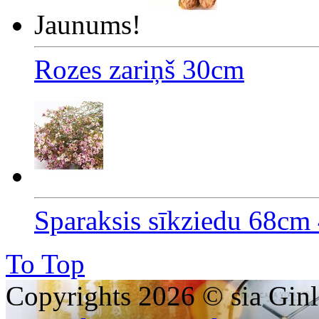
Jaunums!
Rozes zariņš 30cm
Sparaksis sīkziedu 68cm 
To Top
Copyrights 2026 © sia Ginl