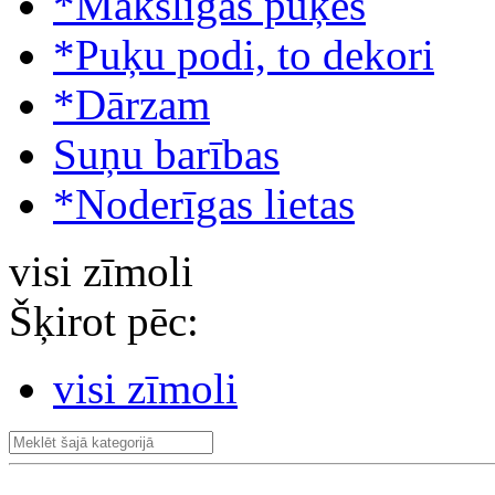
*Mākslīgās puķes
*Puķu podi, to dekori
*Dārzam
Suņu barības
*Noderīgas lietas
visi zīmoli
Šķirot pēc:
visi zīmoli