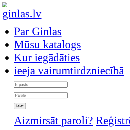
Par Ginlas
Mūsu katalogs
Kur iegādāties
ieeja vairumtirdzniecībā
Aizmirsāt paroli?
Reģistr