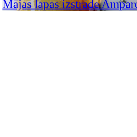
Mājas lapas izstrāde Ampar