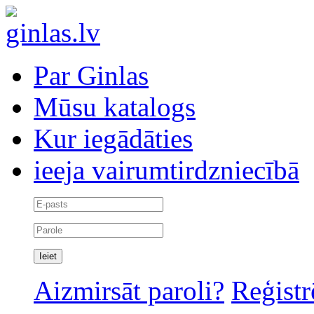
Par Ginlas
Mūsu katalogs
Kur iegādāties
ieeja vairumtirdzniecībā
Aizmirsāt paroli?
Reģistr