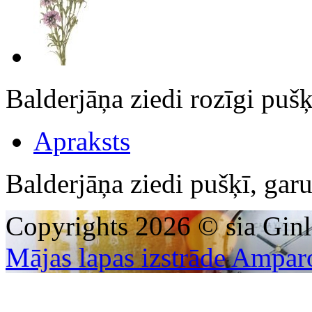
Balderjāņa ziedi rozīgi pu
Apraksts
Balderjāņa ziedi pušķī, ga
Copyrights 2026 © sia Ginl
Mājas lapas izstrāde Ampar