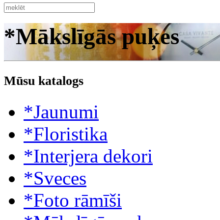
*Mākslīgās puķes
Mūsu katalogs
*Jaunumi
*Floristika
*Interjera dekori
*Sveces
*Foto rāmīši