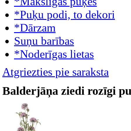
*Mākslīgās puķes
*Puķu podi, to dekori
*Dārzam
Suņu barības
*Noderīgas lietas
Atgriezties pie saraksta
Balderjāņa ziedi rozīgi p