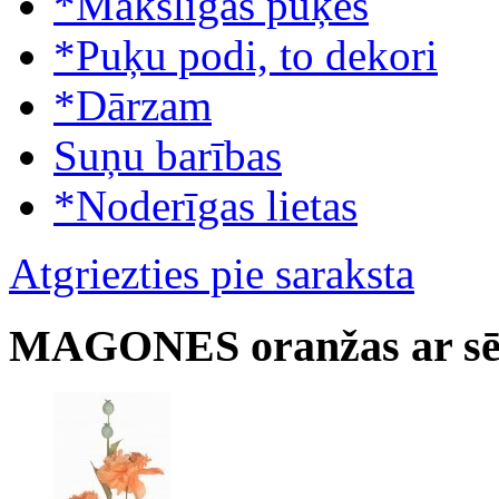
*Mākslīgās puķes
*Puķu podi, to dekori
*Dārzam
Suņu barības
*Noderīgas lietas
Atgriezties pie saraksta
MAGONES oranžas ar sē