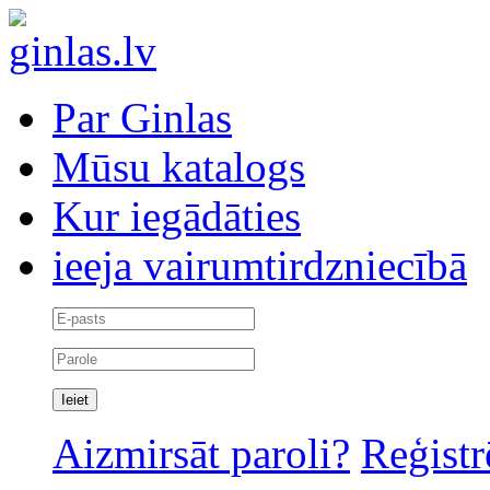
Par Ginlas
Mūsu katalogs
Kur iegādāties
ieeja vairumtirdzniecībā
Aizmirsāt paroli?
Reģistr