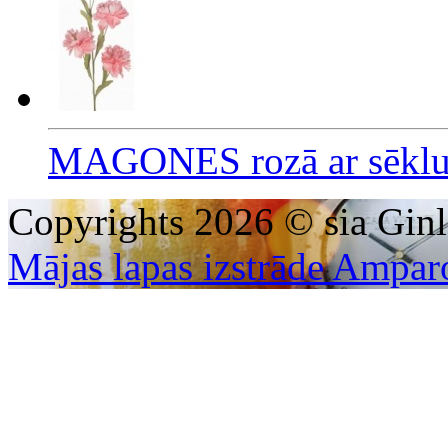
MAGONES rozā ar sēklu
Copyrights 2026 © sia Ginl
Mājas lapas izstrāde Ampar