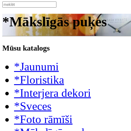
*Mākslīgās puķes
Mūsu katalogs
*Jaunumi
*Floristika
*Interjera dekori
*Sveces
*Foto rāmīši