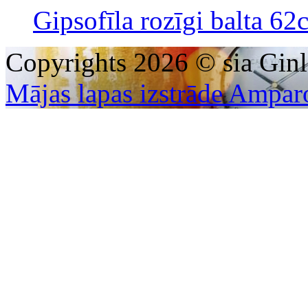
Gipsofīla rozīgi balta 62
Copyrights 2026 © sia Ginl
Mājas lapas izstrāde Ampar