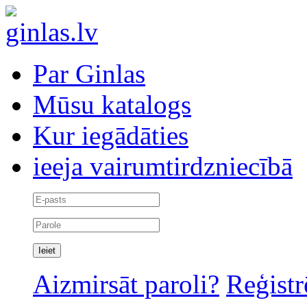
Par Ginlas
Mūsu katalogs
Kur iegādāties
ieeja vairumtirdzniecībā
Aizmirsāt paroli?
Reģistr