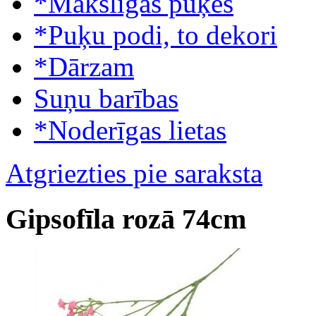
*Mākslīgās puķes
*Puķu podi, to dekori
*Dārzam
Suņu barības
*Noderīgas lietas
Atgriezties pie saraksta
Gipsofīla rozā 74cm