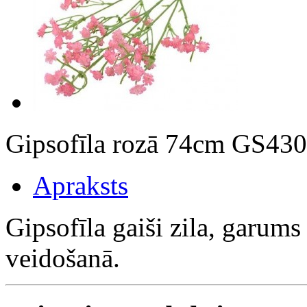
Gipsofīla rozā 74cm GS43
Apraksts
Gipsofīla gaiši zila, garum
veidošanā.