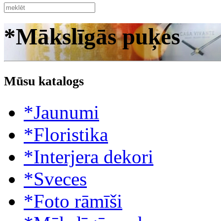
*Mākslīgās puķes
Mūsu katalogs
*Jaunumi
*Floristika
*Interjera dekori
*Sveces
*Foto rāmīši