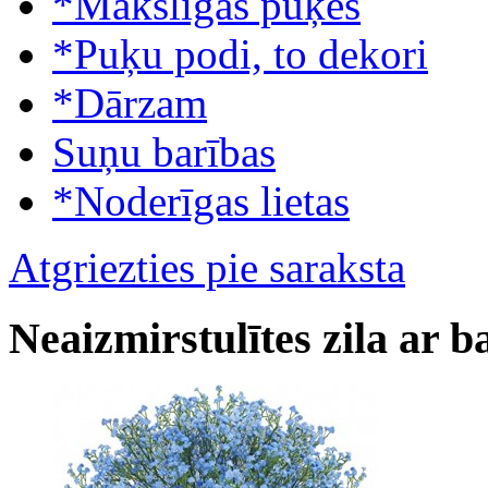
*Mākslīgās puķes
*Puķu podi, to dekori
*Dārzam
Suņu barības
*Noderīgas lietas
Atgriezties pie saraksta
Neaizmirstulītes zila ar b