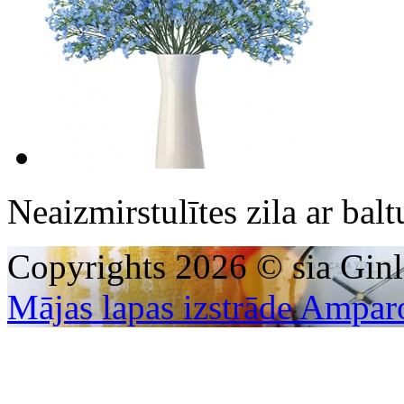
Neaizmirstulītes zila ar ba
Copyrights 2026 © sia Ginl
Mājas lapas izstrāde Ampar