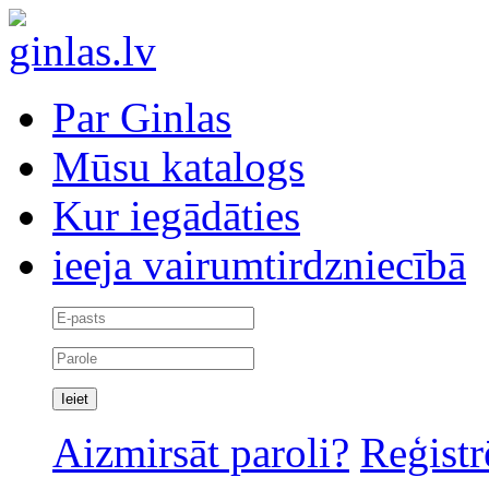
Par Ginlas
Mūsu katalogs
Kur iegādāties
ieeja vairumtirdzniecībā
Aizmirsāt paroli?
Reģistr