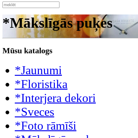
*Mākslīgās puķes
Mūsu katalogs
*Jaunumi
*Floristika
*Interjera dekori
*Sveces
*Foto rāmīši