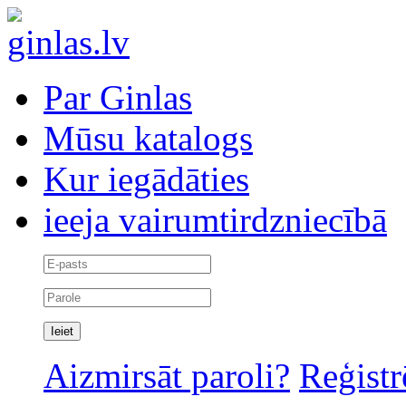
Par Ginlas
Mūsu katalogs
Kur iegādāties
ieeja vairumtirdzniecībā
Aizmirsāt paroli?
Reģistr