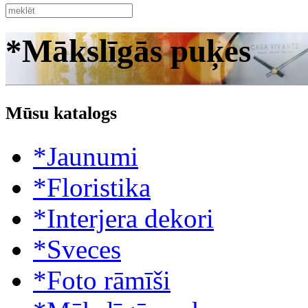
*Mākslīgās puķes
Mūsu katalogs
*Jaunumi
*Floristika
*Interjera dekori
*Sveces
*Foto rāmīši