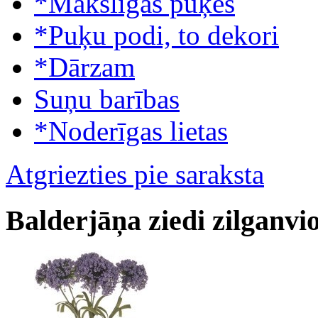
*Mākslīgās puķes
*Puķu podi, to dekori
*Dārzam
Suņu barības
*Noderīgas lietas
Atgriezties pie saraksta
Balderjāņa ziedi zilganvio