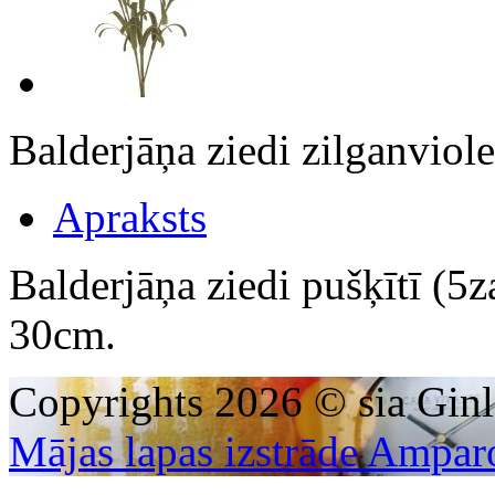
Balderjāņa ziedi zilganviol
Apraksts
Balderjāņa ziedi pušķītī (5z
30cm.
Copyrights 2026 © sia Ginl
Mājas lapas izstrāde Ampar