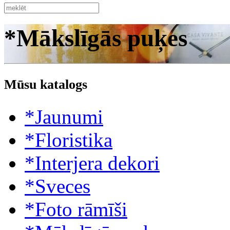
*Mākslīgās puķes
Mūsu katalogs
*Jaunumi
*Floristika
*Interjera dekori
*Sveces
*Foto rāmīši