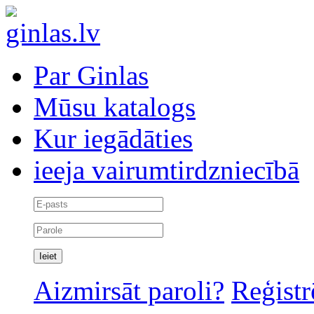
Par Ginlas
Mūsu katalogs
Kur iegādāties
ieeja vairumtirdzniecībā
Aizmirsāt paroli?
Reģistr