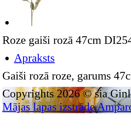
Roze gaiši rozā 47cm DI2
Apraksts
Gaiši rozā roze, garums 47
Copyrights 2026 © sia Ginl
Mājas lapas izstrāde Ampar