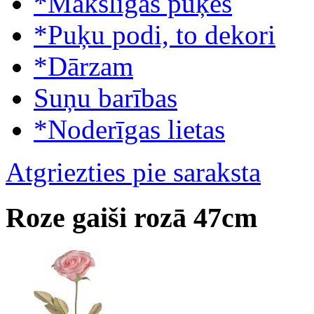
*Mākslīgās puķes
*Puķu podi, to dekori
*Dārzam
Suņu barības
*Noderīgas lietas
Atgriezties pie saraksta
Roze gaiši rozā 47cm