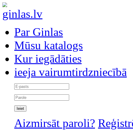
Par Ginlas
Mūsu katalogs
Kur iegādāties
ieeja vairumtirdzniecībā
Aizmirsāt paroli?
Reģistr