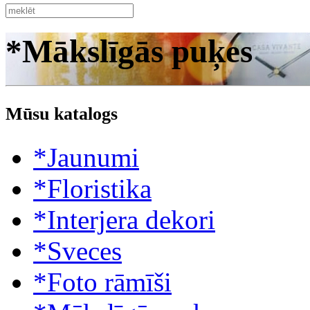
*Mākslīgās puķes
Mūsu katalogs
*Jaunumi
*Floristika
*Interjera dekori
*Sveces
*Foto rāmīši