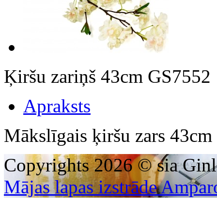
Ķiršu zariņš 43cm GS7552
Apraksts
Mākslīgais ķiršu zars 43cm
Copyrights 2026 © sia Ginl
Mājas lapas izstrāde Ampar