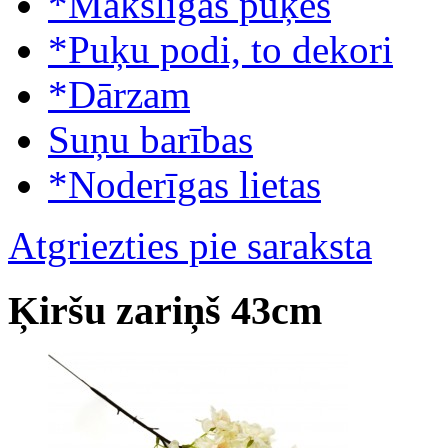
*Mākslīgās puķes
*Puķu podi, to dekori
*Dārzam
Suņu barības
*Noderīgas lietas
Atgriezties pie saraksta
Ķiršu zariņš 43cm