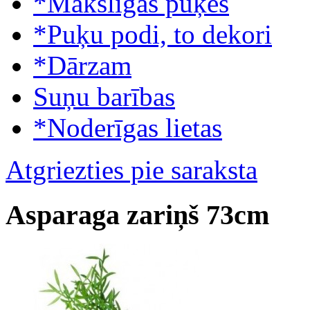
*Mākslīgās puķes
*Puķu podi, to dekori
*Dārzam
Suņu barības
*Noderīgas lietas
Atgriezties pie saraksta
Asparaga zariņš 73cm