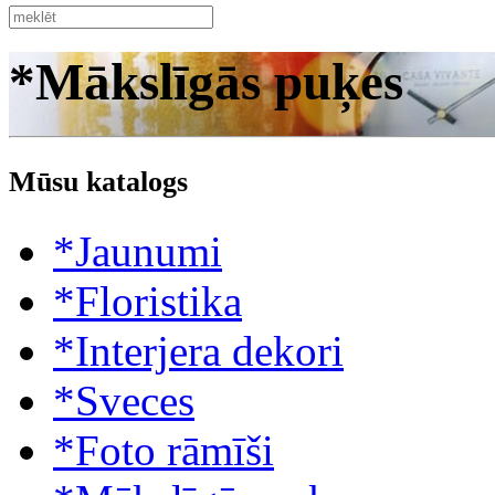
*Mākslīgās puķes
Mūsu katalogs
*Jaunumi
*Floristika
*Interjera dekori
*Sveces
*Foto rāmīši