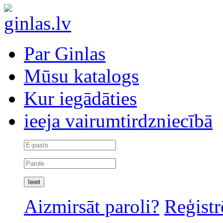
Par Ginlas
Mūsu katalogs
Kur iegādāties
ieeja vairumtirdzniecībā
Aizmirsāt paroli?
Reģistr