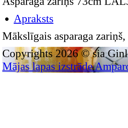
Asparaga zariņš 73cm LA
Apraksts
Mākslīgais asparaga zariņš
Copyrights 2026 © sia Ginl
Mājas lapas izstrāde Ampar