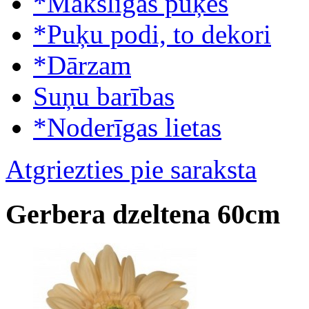
*Mākslīgās puķes
*Puķu podi, to dekori
*Dārzam
Suņu barības
*Noderīgas lietas
Atgriezties pie saraksta
Gerbera dzeltena 60cm