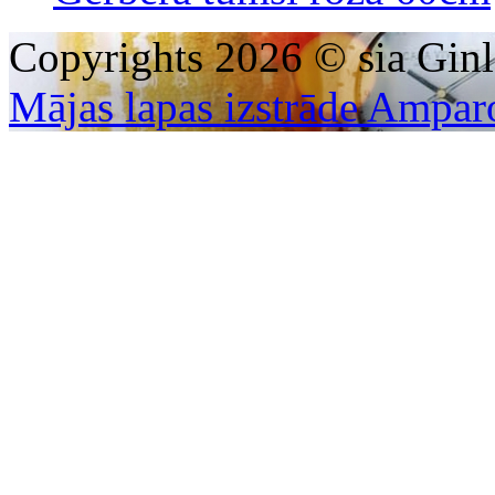
Copyrights 2026 © sia Ginl
Mājas lapas izstrāde Ampar