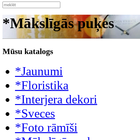
*Mākslīgās puķes
Mūsu katalogs
*Jaunumi
*Floristika
*Interjera dekori
*Sveces
*Foto rāmīši