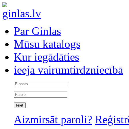
Par Ginlas
Mūsu katalogs
Kur iegādāties
ieeja vairumtirdzniecībā
Aizmirsāt paroli?
Reģistr