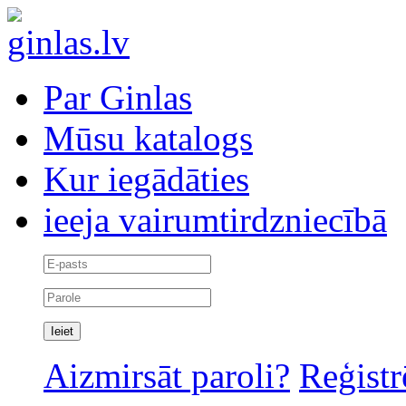
Par Ginlas
Mūsu katalogs
Kur iegādāties
ieeja vairumtirdzniecībā
Aizmirsāt paroli?
Reģistr