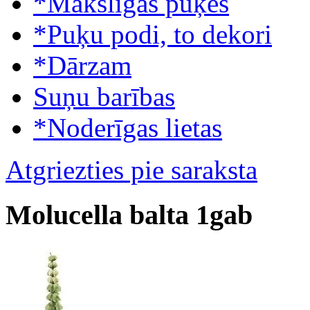
*Mākslīgās puķes
*Puķu podi, to dekori
*Dārzam
Suņu barības
*Noderīgas lietas
Atgriezties pie saraksta
Molucella balta 1gab