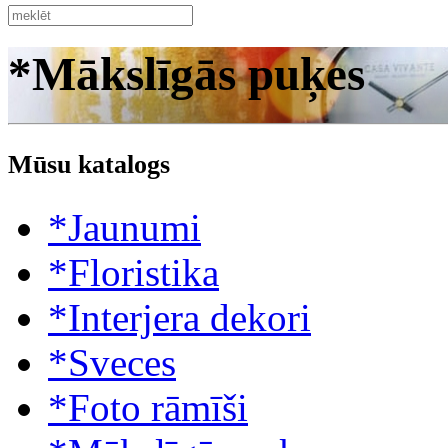
*Mākslīgās puķes
Mūsu katalogs
*Jaunumi
*Floristika
*Interjera dekori
*Sveces
*Foto rāmīši