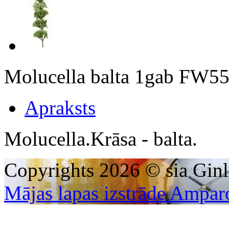
Molucella balta 1gab FW55
Apraksts
Molucella.Krāsa - balta.
Copyrights 2026 © sia Ginl
Mājas lapas izstrāde Ampar