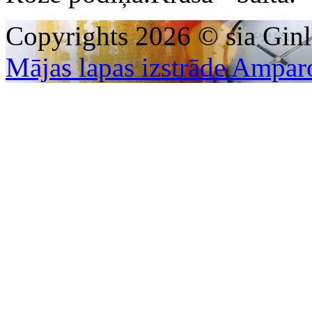
Copyrights 2026 © sia Ginl
Mājas lapas izstrāde Ampar