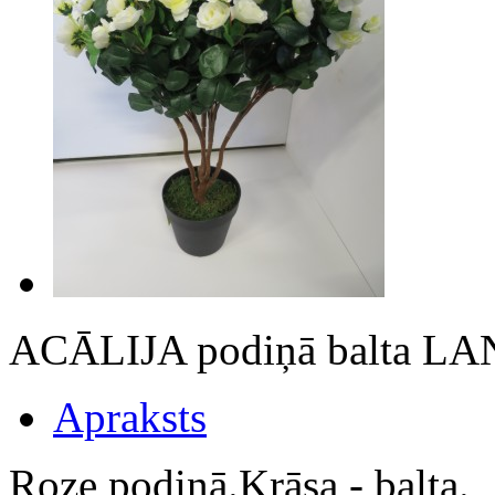
ACĀLIJA podiņā balta LA
Apraksts
Roze podiņā.Krāsa - balta.