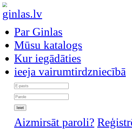
Par Ginlas
Mūsu katalogs
Kur iegādāties
ieeja vairumtirdzniecībā
Aizmirsāt paroli?
Reģistr