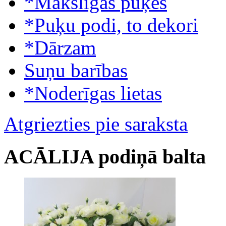
*Mākslīgās puķes
*Puķu podi, to dekori
*Dārzam
Suņu barības
*Noderīgas lietas
Atgriezties pie saraksta
ACĀLIJA podiņā balta