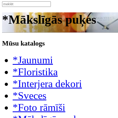
*Mākslīgās puķes
Mūsu katalogs
*Jaunumi
*Floristika
*Interjera dekori
*Sveces
*Foto rāmīši