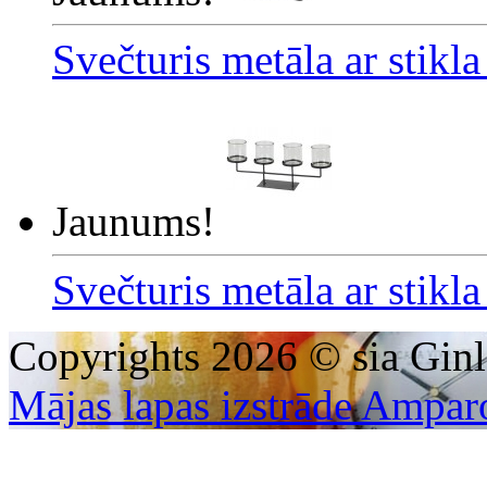
Svečturis metāla ar stikl
Jaunums!
Svečturis metāla ar stikl
Copyrights 2026 © sia Ginl
Mājas lapas izstrāde Ampar