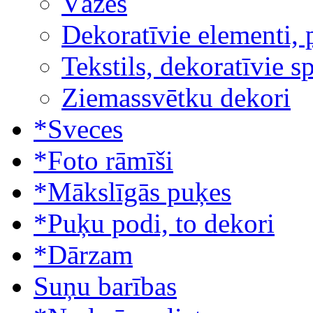
Vāzes
Dekoratīvie elementi, 
Tekstils, dekoratīvie s
Ziemassvētku dekori
*Sveces
*Foto rāmīši
*Mākslīgās puķes
*Puķu podi, to dekori
*Dārzam
Suņu barības