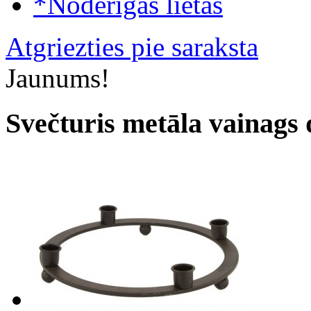
*Noderīgas lietas
Atgriezties pie saraksta
Jaunums!
Svečturis metāla vainags