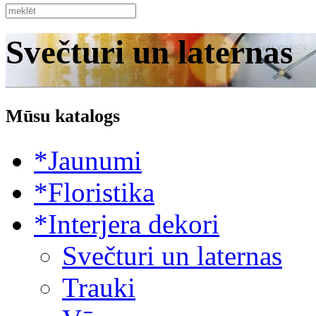
Svečturi un laternas
Mūsu katalogs
*Jaunumi
*Floristika
*Interjera dekori
Svečturi un laternas
Trauki