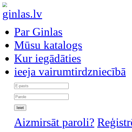
Par Ginlas
Mūsu katalogs
Kur iegādāties
ieeja vairumtirdzniecībā
Aizmirsāt paroli?
Reģistr