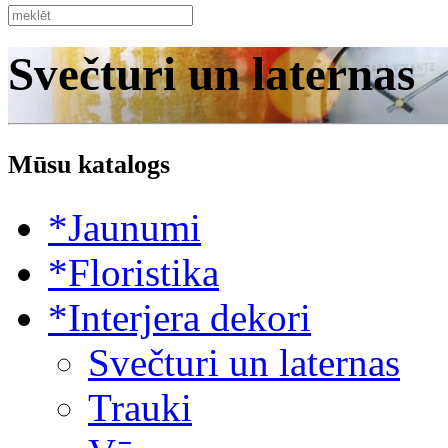
Svečturi un laternas
Mūsu katalogs
*Jaunumi
*Floristika
*Interjera dekori
Svečturi un laternas
Trauki