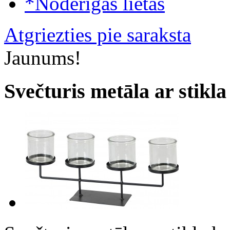
*Noderīgas lietas
Atgriezties pie saraksta
Jaunums!
Svečturis metāla ar stikl