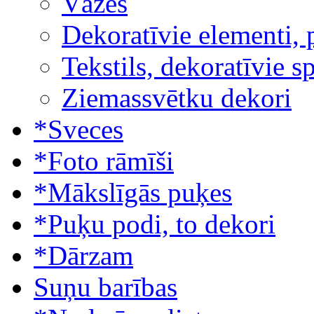
Vāzes
Dekoratīvie elementi, 
Tekstils, dekoratīvie s
Ziemassvētku dekori
*Sveces
*Foto rāmīši
*Mākslīgās puķes
*Puķu podi, to dekori
*Dārzam
Suņu barības