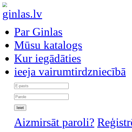
Par Ginlas
Mūsu katalogs
Kur iegādāties
ieeja vairumtirdzniecībā
Aizmirsāt paroli?
Reģistr