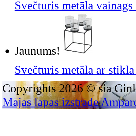
Svečturis metāla vainags
Jaunums!
Svečturis metāla ar stikl
Copyrights 2026 © sia Ginl
Mājas lapas izstrāde Ampar