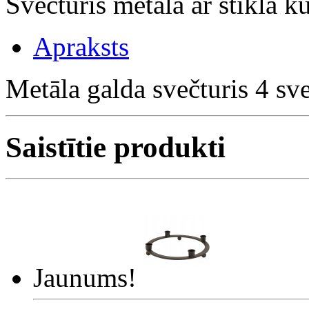
Svečturis metāla ar stikla
Apraksts
Metāla galda svečturis 4 s
Saistītie produkti
Jaunums!