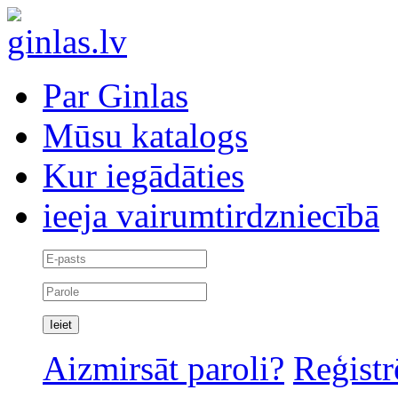
Par Ginlas
Mūsu katalogs
Kur iegādāties
ieeja vairumtirdzniecībā
Aizmirsāt paroli?
Reģistr