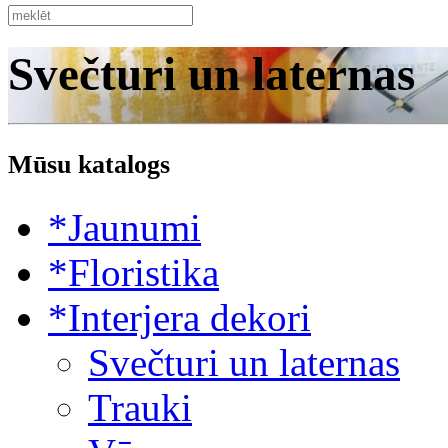
Svečturi un laternas
Mūsu katalogs
*Jaunumi
*Floristika
*Interjera dekori
Svečturi un laternas
Trauki