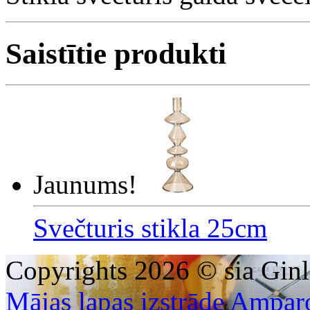
Saistītie produkti
Jaunums!
Svečturis stikla 25cm
Copyrights 2026 © sia Ginl
Mājas lapas izstrāde Ampar