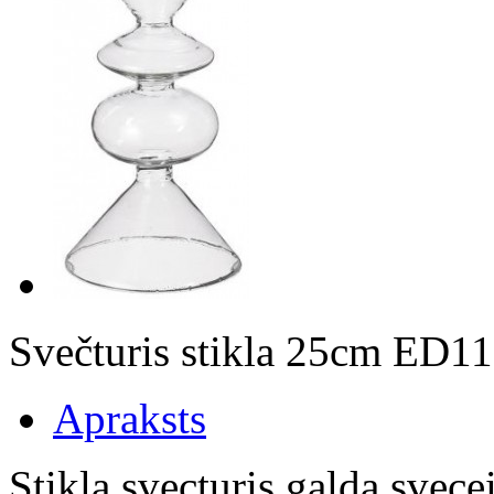
Svečturis stikla 25cm ED1
Apraksts
Stikla svecturis galda svec