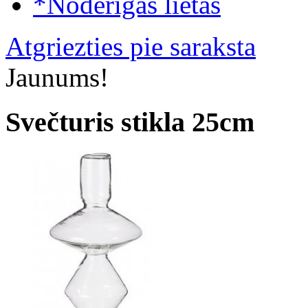
*Noderīgas lietas
Atgriezties pie saraksta
Jaunums!
Svečturis stikla 25cm