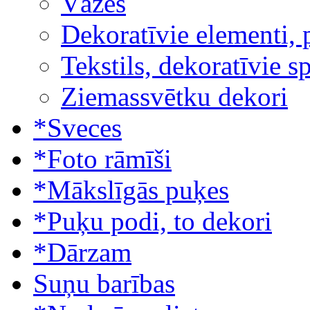
Vāzes
Dekoratīvie elementi, 
Tekstils, dekoratīvie s
Ziemassvētku dekori
*Sveces
*Foto rāmīši
*Mākslīgās puķes
*Puķu podi, to dekori
*Dārzam
Suņu barības