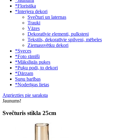
*Jaunumi
*Floristika
*Interjera dekori
Svečturi un laternas
Trauki
Vāzes
Dekoratīvie elementi, pulksteņi
Tekstils, dekoratīvie spilveni, mēbeles
Ziemassvētku dekori
*Sveces
*Foto rāmīši
*Mākslīgās puķes
*Puķu podi, to dekori
*Dārzam
Suņu barības
*Noderīgas lietas
Atgriezties pie saraksta
Jaunums!
Svečturis stikla 25cm