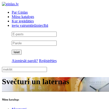
Par Ginlas
Mūsu katalogs
Kur iegādāties
ieeja vairumtirdzniecībā
Aizmirsāt paroli?
Reģistrēties
Svečturi un laternas
Mūsu katalogs