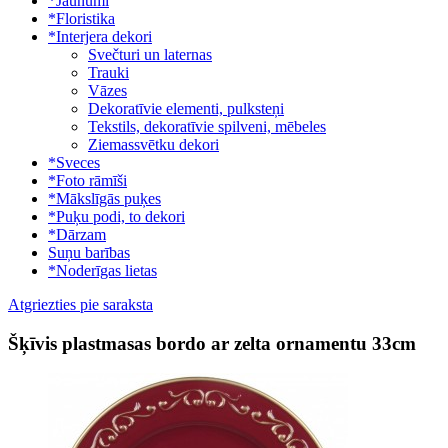
*Jaunumi
*Floristika
*Interjera dekori
Svečturi un laternas
Trauki
Vāzes
Dekoratīvie elementi, pulksteņi
Tekstils, dekoratīvie spilveni, mēbeles
Ziemassvētku dekori
*Sveces
*Foto rāmīši
*Mākslīgās puķes
*Puķu podi, to dekori
*Dārzam
Suņu barības
*Noderīgas lietas
Atgriezties pie saraksta
Šķīvis plastmasas bordo ar zelta ornamentu 33cm