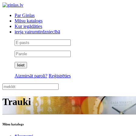
Par Ginlas
Mūsu katalogs
Kur iegādāties
ieeja vairumtirdzniecībā
Aizmirsāt paroli?
Reģistrēties
Trauki
Mūsu katalogs