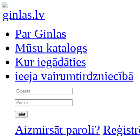
Par Ginlas
Mūsu katalogs
Kur iegādāties
ieeja vairumtirdzniecībā
Aizmirsāt paroli?
Reģistr