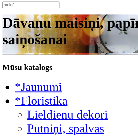
Dāvanu maisiņi, papīr
saiņošanai
Mūsu katalogs
*Jaunumi
*Floristika
Lieldienu dekori
Putniņi, spalvas