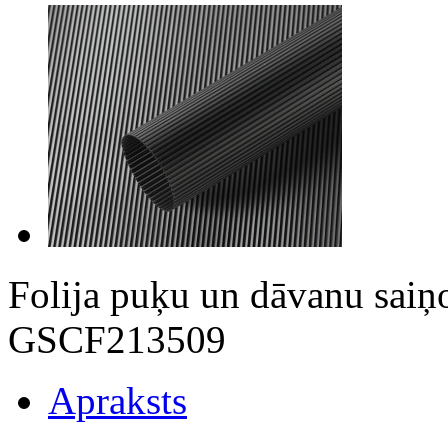
Folija puķu un dāvanu sai
GSCF213509
Apraksts