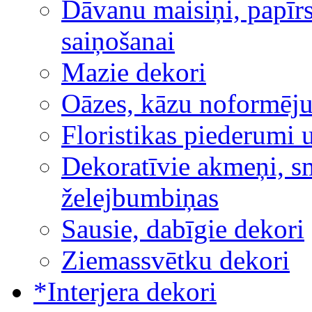
Dāvanu maisiņi, papīrs
saiņošanai
Mazie dekori
Oāzes, kāzu noformēj
Floristikas piederumi 
Dekoratīvie akmeņi, sm
želejbumbiņas
Sausie, dabīgie dekori
Ziemassvētku dekori
*Interjera dekori