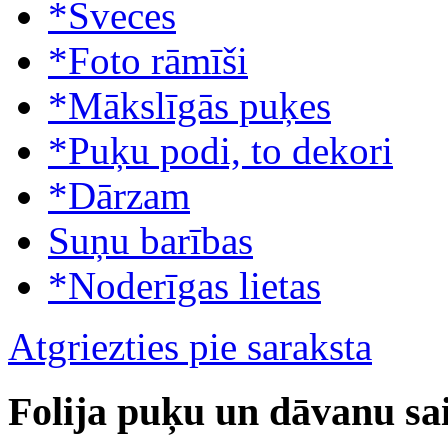
*Sveces
*Foto rāmīši
*Mākslīgās puķes
*Puķu podi, to dekori
*Dārzam
Suņu barības
*Noderīgas lietas
Atgriezties pie saraksta
Folija puķu un dāvanu sa