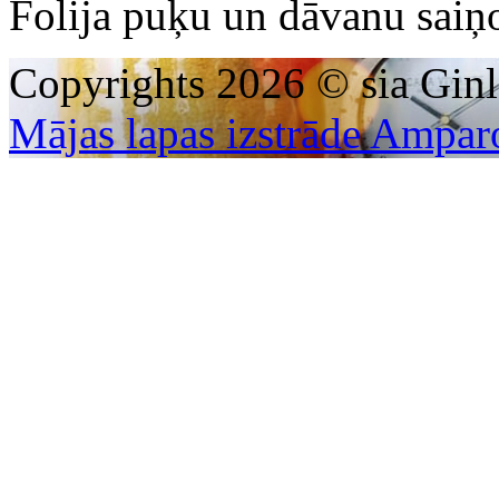
Folija puķu un dāvanu saiņ
Copyrights 2026 © sia Ginl
Mājas lapas izstrāde Ampar