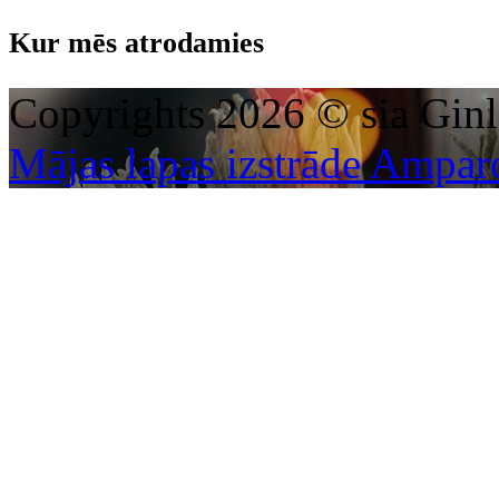
Kur mēs atrodamies
Copyrights 2026 © sia Ginl
Mājas lapas izstrāde Ampar
This page can't l
Do you own this web