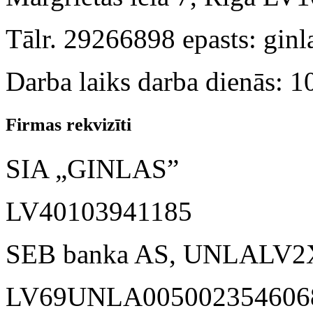
Tālr. 29266898
epasts: gin
Darba laiks d
arba dienās: 1
Firmas rekvizīti
SIA „GINLAS”
LV40103941185
SEB banka AS, UNLALV2
LV69UNLA005002354606