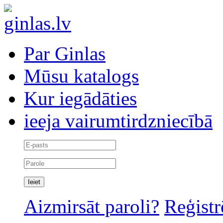
Par Ginlas
Mūsu katalogs
Kur iegādāties
ieeja vairumtirdzniecībā
Aizmirsāt paroli?
Reģistr