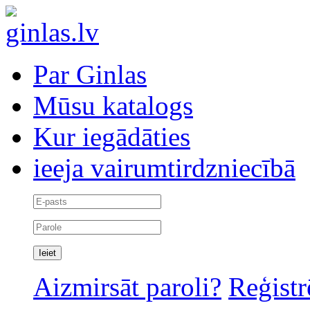
Par Ginlas
Mūsu katalogs
Kur iegādāties
ieeja vairumtirdzniecībā
Aizmirsāt paroli?
Reģistr