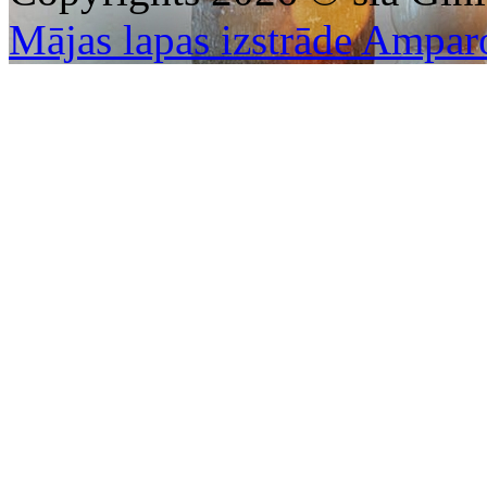
Mājas lapas izstrāde Ampar