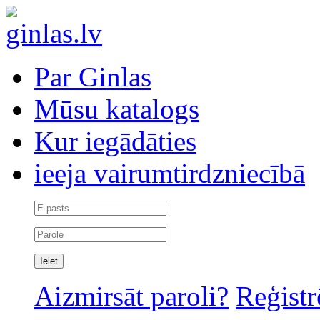
Par Ginlas
Mūsu katalogs
Kur iegādāties
ieeja vairumtirdzniecībā
Aizmirsāt paroli?
Reģistr