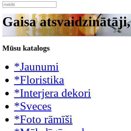
Gaisa atsvaidzinātāji
Mūsu katalogs
*Jaunumi
*Floristika
*Interjera dekori
*Sveces
*Foto rāmīši