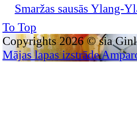
Smaržas sausās Ylang-Yl
To Top
Copyrights 2026 © sia Ginl
Mājas lapas izstrāde Ampar