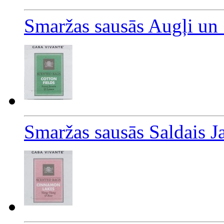
Smaržas sausās Augļi un
Smaržas sausās Saldais J