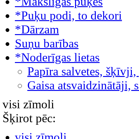
*Mākslīgās puķes
*Puķu podi, to dekori
*Dārzam
Suņu barības
*Noderīgas lietas
Papīra salvetes, šķīvji,
Gaisa atsvaidzinātāji, 
visi zīmoli
Šķirot pēc:
visi zīmoli