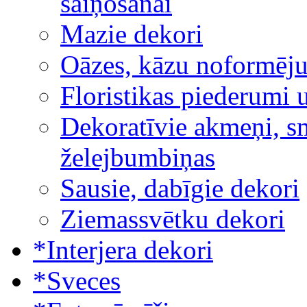
saiņošanai
Mazie dekori
Oāzes, kāzu noformēj
Floristikas piederumi 
Dekoratīvie akmeņi, sm
želejbumbiņas
Sausie, dabīgie dekori
Ziemassvētku dekori
*Interjera dekori
*Sveces