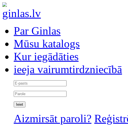
Par Ginlas
Mūsu katalogs
Kur iegādāties
ieeja vairumtirdzniecībā
Aizmirsāt paroli?
Reģistr