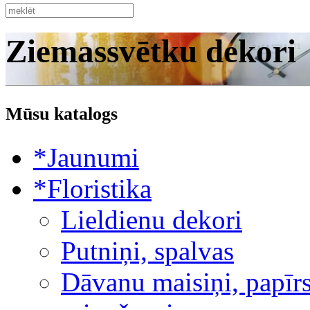
Ziemassvētku dekori
Mūsu katalogs
*Jaunumi
*Floristika
Lieldienu dekori
Putniņi, spalvas
Dāvanu maisiņi, papīrs