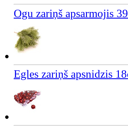
Ogu zariņš apsarmojis 3
Egles zariņš apsnidzis 1