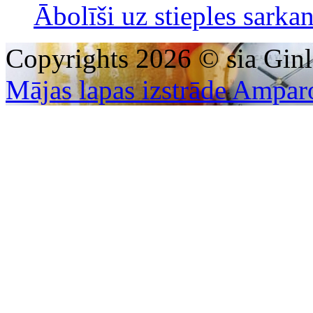
Ābolīši uz stieples sarka
Copyrights 2026 © sia Ginl
Mājas lapas izstrāde Ampar