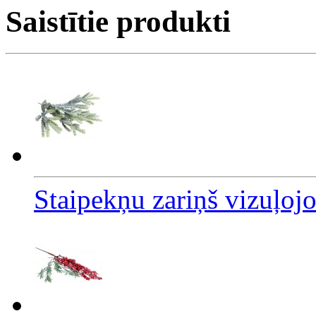
Saistītie produkti
Staipekņu zariņš vizuļoj