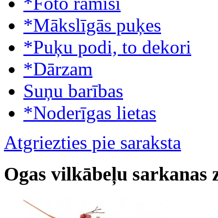
*Foto rāmīši
*Mākslīgās puķes
*Puķu podi, to dekori
*Dārzam
Suņu barības
*Noderīgas lietas
Atgriezties pie saraksta
Ogas vilkābeļu sarkanas 