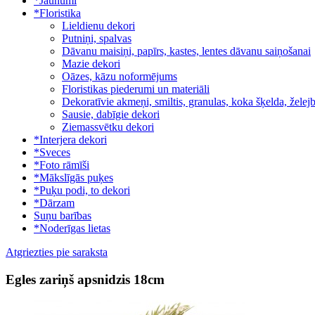
*Jaunumi
*Floristika
Lieldienu dekori
Putniņi, spalvas
Dāvanu maisiņi, papīrs, kastes, lentes dāvanu saiņošanai
Mazie dekori
Oāzes, kāzu noformējums
Floristikas piederumi un materiāli
Dekoratīvie akmeņi, smiltis, granulas, koka šķelda, žele
Sausie, dabīgie dekori
Ziemassvētku dekori
*Interjera dekori
*Sveces
*Foto rāmīši
*Mākslīgās puķes
*Puķu podi, to dekori
*Dārzam
Suņu barības
*Noderīgas lietas
Atgriezties pie saraksta
Egles zariņš apsnidzis 18cm