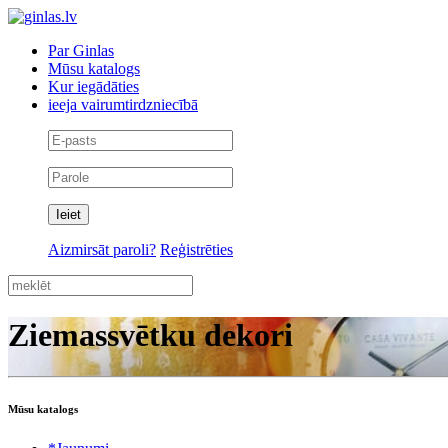
Par Ginlas
Mūsu katalogs
Kur iegādāties
ieeja vairumtirdzniecībā
Aizmirsāt paroli?
Reģistrēties
Ziemassvētku dekori
Mūsu katalogs