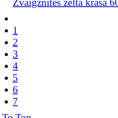
Zvaigznītes zelta krāsā 
1
2
3
4
5
6
7
To Top