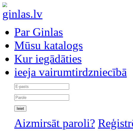
Par Ginlas
Mūsu katalogs
Kur iegādāties
ieeja vairumtirdzniecībā
Aizmirsāt paroli?
Reģistr