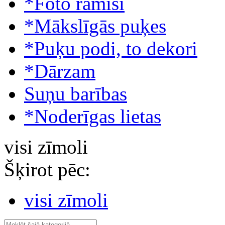
*Foto rāmīši
*Mākslīgās puķes
*Puķu podi, to dekori
*Dārzam
Suņu barības
*Noderīgas lietas
visi zīmoli
Šķirot pēc:
visi zīmoli