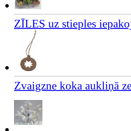
ZĪLES uz stieples iepak
Zvaigzne koka aukliņā z