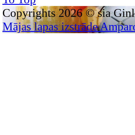
Copyrights 2026 © sia Ginl
Mājas lapas izstrāde Ampar