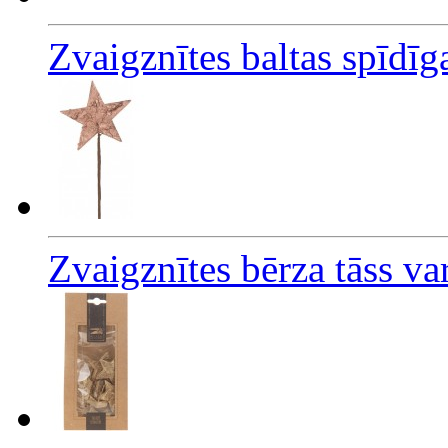
Zvaigznītes baltas spīdī
Zvaigznītes bērza tāss v