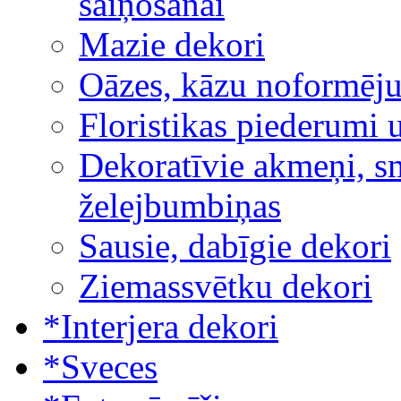
saiņošanai
Mazie dekori
Oāzes, kāzu noformēj
Floristikas piederumi 
Dekoratīvie akmeņi, sm
želejbumbiņas
Sausie, dabīgie dekori
Ziemassvētku dekori
*Interjera dekori
*Sveces