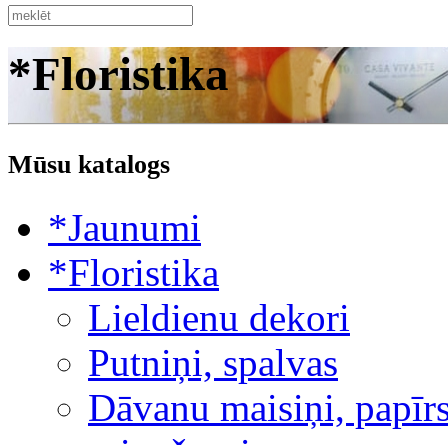
*Floristika
Mūsu katalogs
*Jaunumi
*Floristika
Lieldienu dekori
Putniņi, spalvas
Dāvanu maisiņi, papīrs