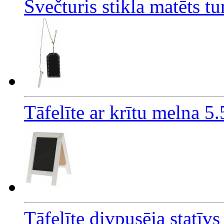
Svečturis stikla matēts t
Tāfelīte ar krītu melna 
Tāfelīte divpusēja statī