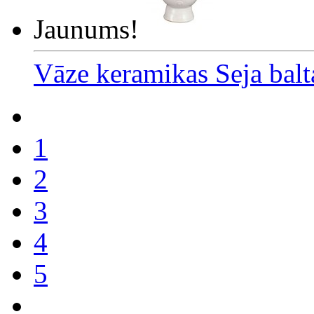
Jaunums!
Vāze keramikas Seja bal
1
2
3
4
5