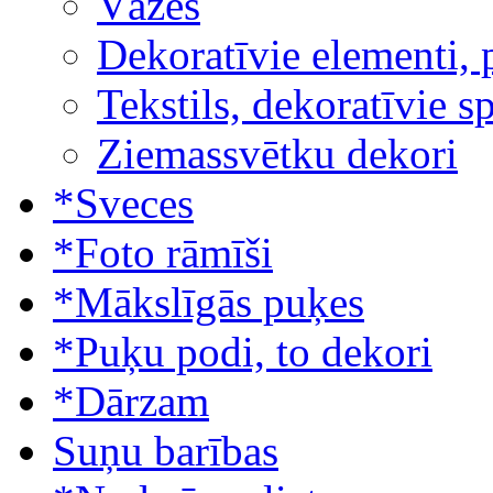
Vāzes
Dekoratīvie elementi, 
Tekstils, dekoratīvie s
Ziemassvētku dekori
*Sveces
*Foto rāmīši
*Mākslīgās puķes
*Puķu podi, to dekori
*Dārzam
Suņu barības