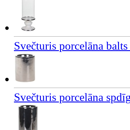
Svečturis porcelāna balts
Svečturis porcelāna spdī