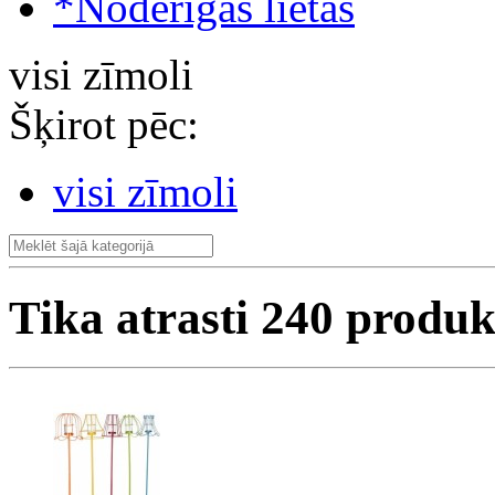
*Noderīgas lietas
visi zīmoli
Šķirot pēc:
visi zīmoli
Tika atrasti
240
produk