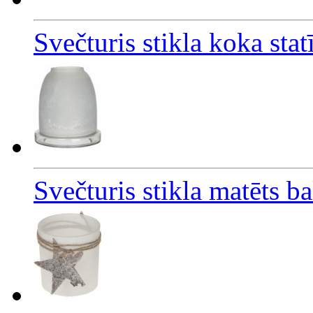
Svečturis stikla koka sta
Svečturis stikla matēts b