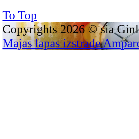
To Top
Copyrights 2026 © sia Ginl
Mājas lapas izstrāde Ampar