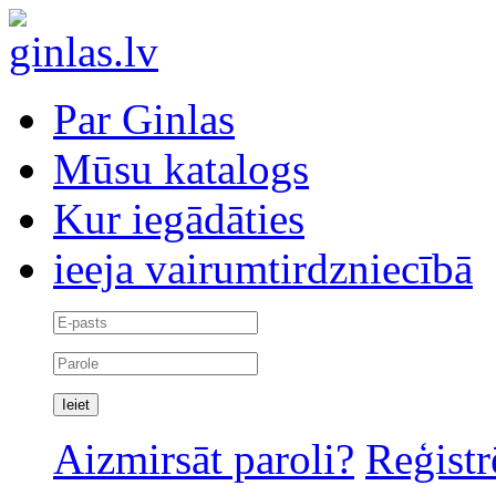
Par Ginlas
Mūsu katalogs
Kur iegādāties
ieeja vairumtirdzniecībā
Aizmirsāt paroli?
Reģistr