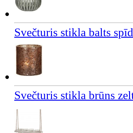
Svečturis stikla balts sp
Svečturis stikla brūns zel