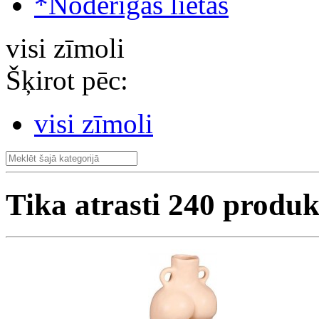
*Noderīgas lietas
visi zīmoli
Šķirot pēc:
visi zīmoli
Tika atrasti
240
produk