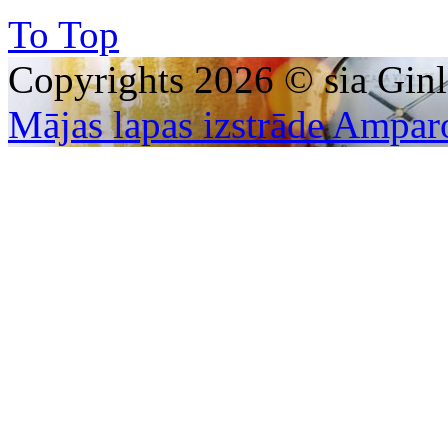
To Top
Copyrights 2026 © sia Ginl
Mājas lapas izstrāde Ampar