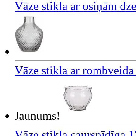
Vāze stikla ar osiņām dz
Vāze stikla ar rombveida
Jaunums!
Vāze stikla caurspīdīga 