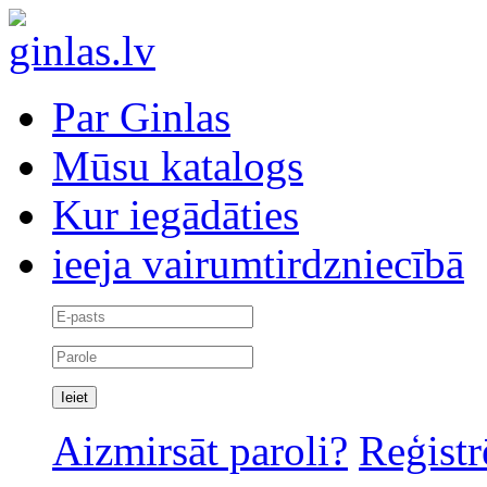
Par Ginlas
Mūsu katalogs
Kur iegādāties
ieeja vairumtirdzniecībā
Aizmirsāt paroli?
Reģistr