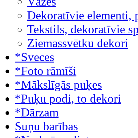
Vāzes
Dekoratīvie elementi, 
Tekstils, dekoratīvie s
Ziemassvētku dekori
*Sveces
*Foto rāmīši
*Mākslīgās puķes
*Puķu podi, to dekori
*Dārzam
Suņu barības