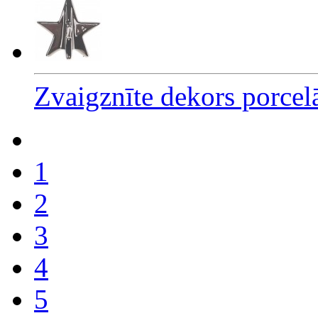
Zvaigznīte dekors porce
1
2
3
4
5